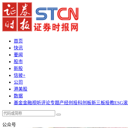
首页
快讯
要闻
股市
新股
信披+
公司
港美股
数据
基金
金融
视听
评论
专题
产经
创投
科创板
新三板
投教
ESG
滚
公众号