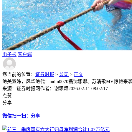
电子报
客户端
您当前的位置：
证券时报
>
公司
>
正文
绝美双姝，风华绝代：mdm0070携沈娜娜、苏清歌MV惊艳来
来源：证券时报网
作者：谢颖颖
2026-02-11 08:02:17
点赞
分享
微信扫一扫：分享