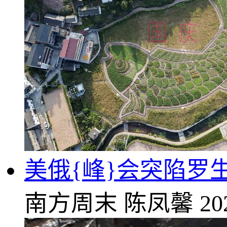
美俄{峰}会突陷罗
南方周末
陈凤馨
20