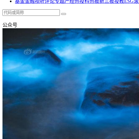
基金
金融
视听
评论
专题
产经
创投
科创板
新三板
投教
ESG
滚
公众号