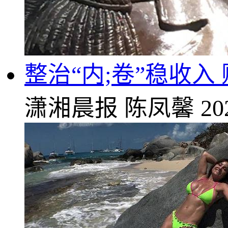
整治“内;卷”稳收入
潇湘晨报
陈凤馨
20