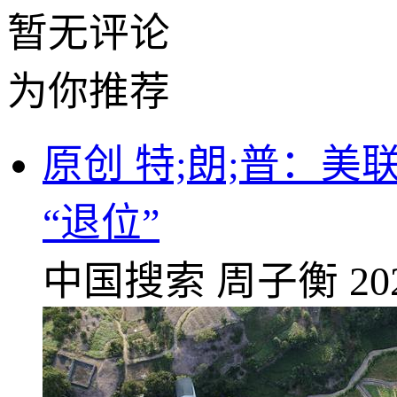
暂无评论
为你推荐
原创 特;朗;普：
“退位”
中国搜索
周子衡
20